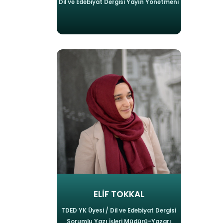
Dil ve Edebiyat Dergisi Yayın Yönetmeni
ELİF TOKKAL
TDED YK Üyesi / Dil ve Edebiyat Dergisi
Sorumlu Yazı İşleri Müdürü-Yazarı