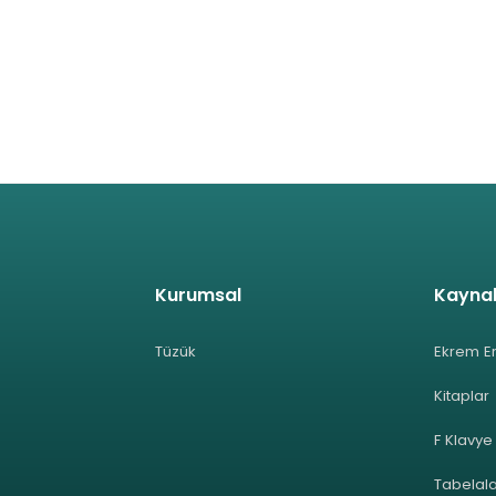
Kurumsal
Kayna
Tüzük
Ekrem E
Kitaplar
F Klavye
Tabelal