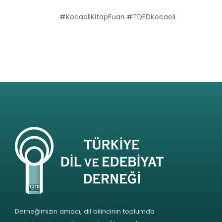
#KocaeliKitapFuarı #TDEDKocaeli
Derneğimizin amacı, dil bilincinin toplumda