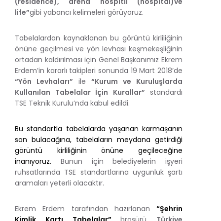
(residence), arena hospitıl (hospital)
ve
life
”
gibi yabancı kelimeleri görüyoruz.
Tabelalardan kaynaklanan bu görüntü kirliliğinin
önüne geçilmesi ve yön levhası keşmekeşliğinin
ortadan kaldırılması için Genel Başkanımız Ekrem
Erdem’in kararlı takipleri sonunda 19 Mart 2018’de
“Yön Levhaları”
ile
“Kurum ve Kuruluşlarda
Kullanılan Tabelalar İçin Kurallar”
standardı
TSE Teknik Kurulu’nda kabul edildi.
Bu standartla tabelalarda yaşanan karmaşanın
son bulacağına, tabelaların meydana getirdiği
görüntü kirliliğinin önüne geçileceğine
inanıyoruz.
Bunun için belediyelerin işyeri
ruhsatlarında TSE standartlarına uygunluk şartı
aramaları yeterli olacaktır.
Ekrem Erdem tarafından hazırlanan
“Şehrin
Kimlik Kartı Tabelalar”
broşürü
Türkiye