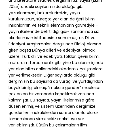
and Literature Studies dergisinin 32. sayısı (Ekim
2025) önceki sayılarımızda olduğu gibi
yazarlarımızın, hakemlerimizin, yayın
kurulumuzun, süreçte yer alan de ğerli bilim
insanlarının ve teknik elemanların gayretiyle -
yayın ilkelerinde belirtildiği gibi- zamanında siz
okurlarımızın istifadesine sunulmuştur. Dil ve
Edebiyat Araştırmaları dergisinde Filoloji alanına
giren başta Dünya dilleri ve edebiyatı olmak
üzere, Türk dili ve edebiyatı, folklor, çeviri bilim,
mütercim tercümanlık gibi yine bu alanın içinde
yer alan bilim dallarındaki akademik çalışmalara
yer verilmektedir. Diğer sayılarda olduğu gibi
dergimizin bu sayısına da yurtiçi ve yurtdışından
büyük bir ilgi olmuş, “makale gönder” maalesef
çok erken bir zamanda kapatılmak zorunda
kalınmıştır. Bu sayıda, yayın ilkelerimize göre
düzenlenmiş ve sistem üzerinden dergimize
gönderilen makalelerden süreci olumlu olarak
tamamlanan yirmi sekiz makaleye yer
verilebilmiştir. Bütün bu çalışmaların ilim